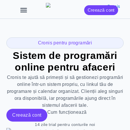
Skip
Creează cont
to
content
Cronis pentru programări
Sistem de programări
online pentru afaceri
Cronis te ajută să primești și să gestionezi programări
online într-un sistem propriu, cu linkul tău de
programare și calendar organizat. Clienții aleg singuri
ora disponibilă, iar programările ajung direct în
sistemul afacerii tale.
Cum funcționează
Creează cont
14 zile trial pentru conturile noi