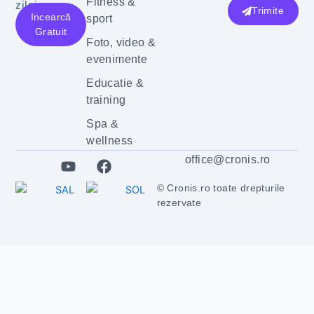
Fitness &
zilnic.
Trimite
Incearcă
sport
Gratuit
Foto, video &
evenimente
Educatie &
training
Spa &
wellness
Y
F
office@cronis.ro
o
a
u
c
© Cronis.ro toate drepturile
t
e
rezervate
u
b
b
o
e
o
k