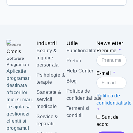
Industrii
Utile
Newsletter
Beauty &
Functionalitati
Prenume
Cronis
ingrijire
Software
Preturi
Programari
personala
Help Center
Aplicatie
E-mail
Psihologie &
programari
Blog
terapie
destinata
Politica de
Sanatate &
afacerilor
Politica de
confidentialitate
servicii
mici si mari.
confidentialitate
medicale
Te ajuta sa
Termeni si
gestionezi
conditii
Service &
Sunt de
clientii si
reparatii
acord
programul