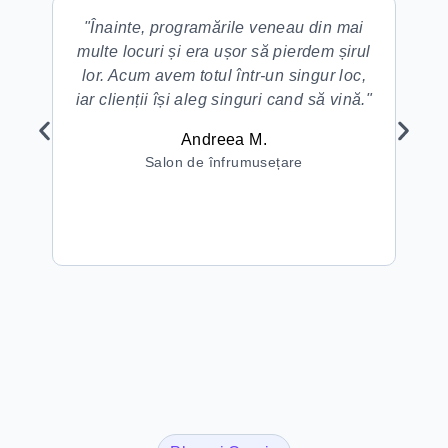
"Înainte, programările veneau din mai
"Fo
multe locuri și era ușor să pierdem șirul
sit
lor. Acum avem totul într-un singur loc,
c
iar clienții își aleg singuri cand să vină."
pe
Andreea M.
Salon de înfrumusețare