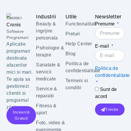
Industrii
Utile
Newsletter
Beauty &
Functionalitati
Prenume
Cronis
ingrijire
Software
Preturi
Programari
personala
Help Center
Aplicatie
E-mail
Psihologie &
programari
Blog
terapie
destinata
Politica de
Sanatate &
afacerilor
Politica de
confidentialitate
servicii
mici si mari.
confidentialitate
medicale
Te ajuta sa
Termeni si
gestionezi
conditii
Service &
Sunt de
clientii si
reparatii
acord
programul
Fitness &
zilnic.
Trimite
Incearcă
sport
Gratuit
Foto, video &
evenimente