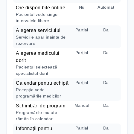
Nu
Automat
Ore disponibile online
Pacientul vede singur
intervalele libere
Parțial
Da
Alegerea serviciului
Serviciile apar înainte de
rezervare
Parțial
Da
Alegerea medicului
dorit
Pacientul selectează
specialistul dorit
Parțial
Da
Calendar pentru echipă
Recepția vede
programările medicilor
Manual
Da
Schimbări de program
Programările mutate
rămân în calendar
Parțial
Da
Informații pentru