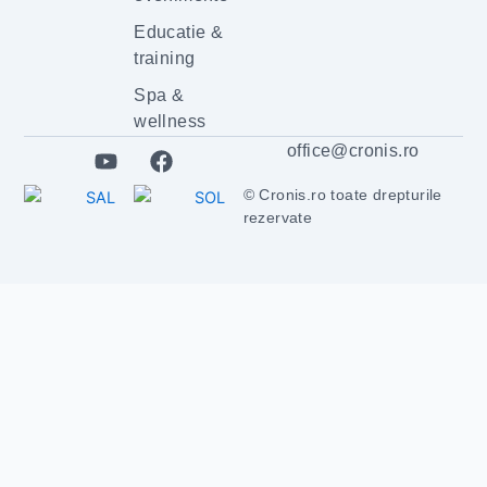
Educatie &
training
Spa &
wellness
Y
F
office@cronis.ro
o
a
u
c
© Cronis.ro toate drepturile
t
e
rezervate
u
b
b
o
e
o
k