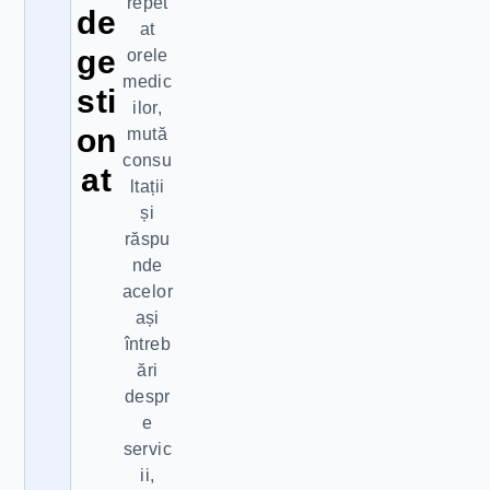
repet
de
at
ge
orele
medic
sti
ilor,
on
mută
consu
at
ltații
și
răspu
nde
acelor
ași
întreb
ări
despr
e
servic
ii,