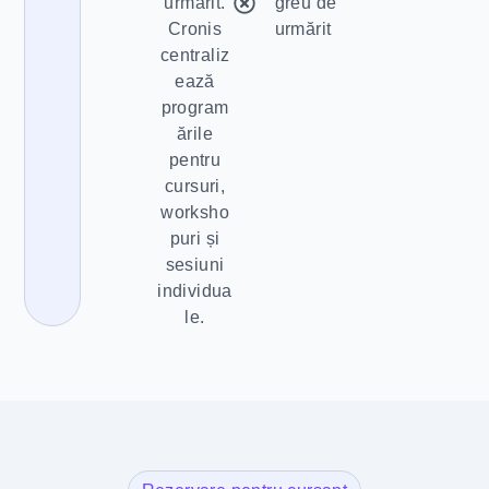
urmărit.
greu de
Cronis
urmărit
centraliz
ează
program
ările
pentru
cursuri,
worksho
puri și
sesiuni
individua
le.