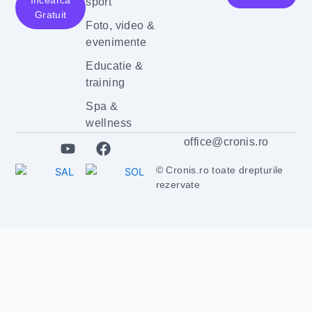
Incearcă
sport
Gratuit
Foto, video &
evenimente
Educatie &
training
Spa &
wellness
Y
F
office@cronis.ro
o
a
u
c
© Cronis.ro toate drepturile
t
e
rezervate
u
b
b
o
e
o
k