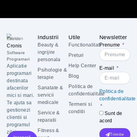
Industrii
Utile
Newsletter
Beauty &
Functionalitati
Prenume
Cronis
ingrijire
Software
Preturi
Programari
personala
Help Center
Aplicatie
E-mail
Psihologie &
programari
Blog
terapie
destinata
Politica de
Sanatate &
afacerilor
Politica de
confidentialitate
servicii
mici si mari.
confidentialitate
medicale
Te ajuta sa
Termeni si
gestionezi
conditii
Service &
Sunt de
clientii si
reparatii
acord
programul
Fitness &
zilnic.
Trimite