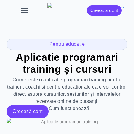
Skip
Creează cont
to
content
Pentru educație
Aplicatie programari
training și cursuri
Cronis este o aplicatie programari training pentru
traineri, coachi și centre educaționale care vor control
direct asupra cursurilor, sesiunilor și intervalelor
rezervate online de cursanți.
Cum funcționează
Creează cont