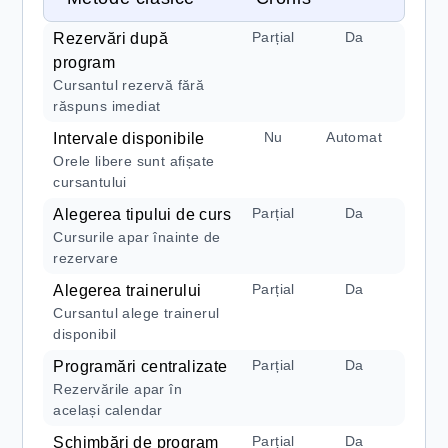
Parțial
Da
Rezervări după
program
Cursantul rezervă fără
răspuns imediat
Nu
Automat
Intervale disponibile
Orele libere sunt afișate
cursantului
Parțial
Da
Alegerea tipului de curs
Cursurile apar înainte de
rezervare
Parțial
Da
Alegerea trainerului
Cursantul alege trainerul
disponibil
Parțial
Da
Programări centralizate
Rezervările apar în
același calendar
Parțial
Da
Schimbări de program