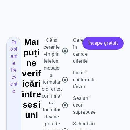
Mai
Când
Cereri
Pr
Începe gratuit
cererile
în
obl
puți
vin prin
canale
em
ne
telefon,
diferite
e
mesaje
fre
verif
Locuri
și
cv
confirmate
icări
formular
ent
târziu
e diferite,
e
între
confirmar
Sesiuni
sesi
ea
ușor
locurilor
suprapuse
uni
devine
greu de
Schimbări