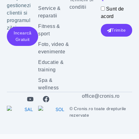
gestionezi
conditii
Service &
Sunt de
clientii si
reparatii
acord
programul
Fitness &
zilnic.
Trimite
Incearcă
sport
Gratuit
Foto, video &
evenimente
Educatie &
training
Spa &
wellness
Y
F
office@cronis.ro
o
a
u
c
© Cronis.ro toate drepturile
t
e
rezervate
u
b
b
o
e
o