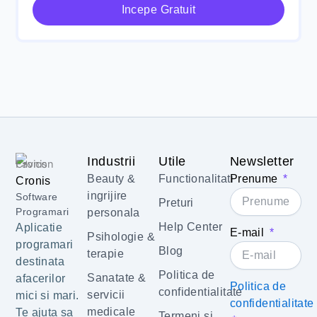
Incepe Gratuit
Industrii
Utile
Newsletter
Beauty &
Functionalitati
Prenume
Cronis
ingrijire
Software
Preturi
Programari
personala
Help Center
Aplicatie
E-mail
Psihologie &
programari
Blog
terapie
destinata
Politica de
Sanatate &
afacerilor
Politica de
confidentialitate
servicii
mici si mari.
confidentialitate
medicale
Te ajuta sa
Termeni si