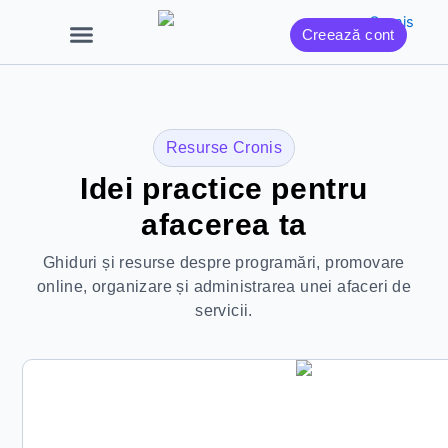
Skip
Creează cont
to
content
Resurse Cronis
Idei practice pentru
afacerea ta
Ghiduri și resurse despre programări, promovare
online, organizare și administrarea unei afaceri de
servicii.