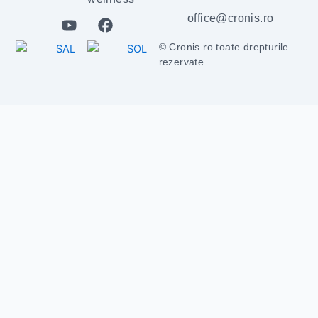
Y
F
office@cronis.ro
o
a
u
c
© Cronis.ro toate drepturile
t
e
rezervate
u
b
b
o
e
o
k