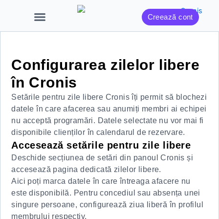
Skip
Creează cont
to
content
Configurarea zilelor libere
în Cronis
Setările pentru zile libere Cronis îți permit să blochezi
datele în care afacerea sau anumiți membri ai echipei
nu acceptă programări. Datele selectate nu vor mai fi
disponibile clienților în calendarul de rezervare.
Accesează setările pentru zile libere
Deschide secțiunea de setări din panoul Cronis și
accesează pagina dedicată zilelor libere.
Aici poți marca datele în care întreaga afacere nu
este disponibilă. Pentru concediul sau absența unei
singure persoane, configurează ziua liberă în profilul
membrului respectiv.