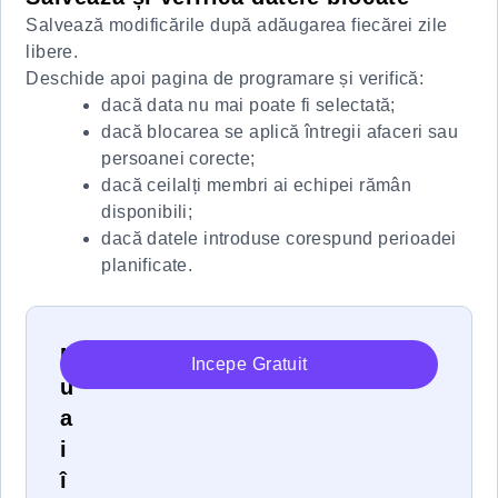
Salvează modificările după adăugarea fiecărei zile
libere.
Deschide apoi pagina de programare și verifică:
dacă data nu mai poate fi selectată;
dacă blocarea se aplică întregii afaceri sau
persoanei corecte;
dacă ceilalți membri ai echipei rămân
disponibili;
dacă datele introduse corespund perioadei
planificate.
N
Incepe Gratuit
u
a
i
î