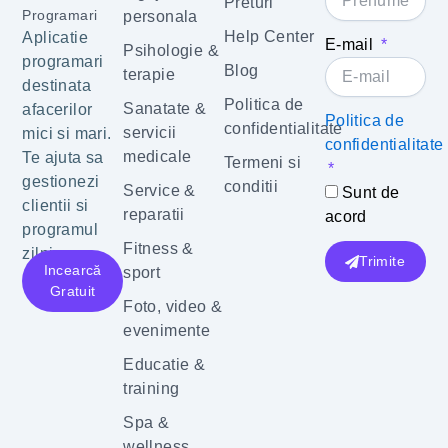
Preturi
Programari
personala
Help Center
Aplicatie
E-mail
Psihologie &
programari
Blog
terapie
destinata
Politica de
Sanatate &
afacerilor
Politica de
confidentialitate
servicii
mici si mari.
confidentialitate
medicale
Te ajuta sa
Termeni si
gestionezi
conditii
Service &
Sunt de
clientii si
reparatii
acord
programul
Fitness &
zilnic.
Trimite
Incearcă
sport
Gratuit
Foto, video &
evenimente
Educatie &
training
Spa &
wellness