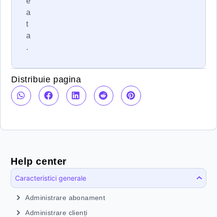
e
a
t
a
.
Distribuie pagina
Help center
Caracteristici generale
Administrare abonament
Administrare clienți